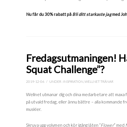
Nu får du 30% rabatt på
Bli ditt starkaste jag
med Joh
Fredagsutmaningen! Har
Squat Challenge”?
2019-12-06
/
UNDER :
INSPIRATION
,
WELLNET TRÄNAR
Wellnet utmanar dig och dina medarbetare att maxa
på utvald fredag, eller ännu bättre – alla kommande fred
muskler.
Skruva upp volymen och kör igång låten “
Flower
” med