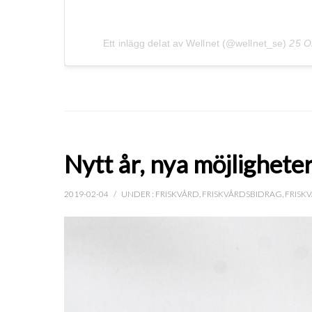
Ett inlägg delat av Wellnet (@wellnet_se)
25 O
Nytt år, nya möjlighete
2019-02-04
/
UNDER :
FRISKVÅRD
,
FRISKVÅRDSBIDRAG
,
FRISK