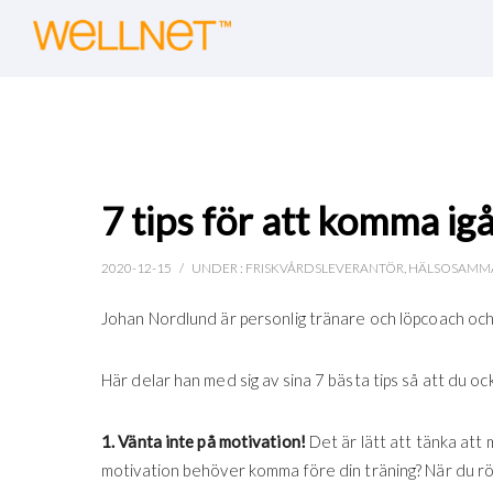
7 tips för att komma i
2020-12-15
/
UNDER :
FRISKVÅRDSLEVERANTÖR
,
HÄLSOSAMMA
Johan Nordlund är personlig tränare och löpcoach och hj
Här delar han med sig av sina 7 bästa tips så att du 
1.
Vänta inte på motivation!
Det är lätt att tänka att
motivation behöver komma före din träning? När du rör på