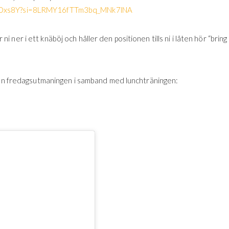
n0hOxs8Y?si=8LRMY16fTTm3bq_MNk7lNA
r ni ner i ett knäböj och håller den positionen tills ni i låten hör “bring
g an fredagsutmaningen i samband med lunchträningen: