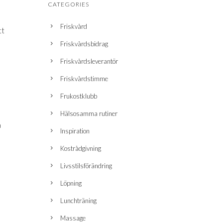
CATEGORIES
Friskvård
tt
Friskvårdsbidrag
Friskvårdsleverantör
Friskvårdstimme
Frukostklubb
Hälsosamma rutiner
a
Inspiration
Kostrådgivning
Livsstilsförändring
Löpning
Lunchträning
Massage