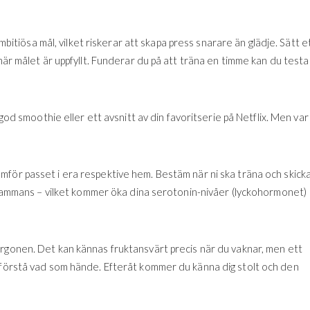
ambitiösa mål, vilket riskerar att skapa press snarare än glädje. Sätt e
när målet är uppfyllt. Funderar du på att träna en timme kan du testa
god smoothie eller ett avsnitt av din favoritserie på Netflix. Men var
mför passet i era respektive hem. Bestäm när ni ska träna och skick
illsammans – vilket kommer öka dina serotonin-nivåer (lyckohormonet)
rgonen. Det kan kännas fruktansvärt precis när du vaknar, men ett
r förstå vad som hände. Efteråt kommer du känna dig stolt och den