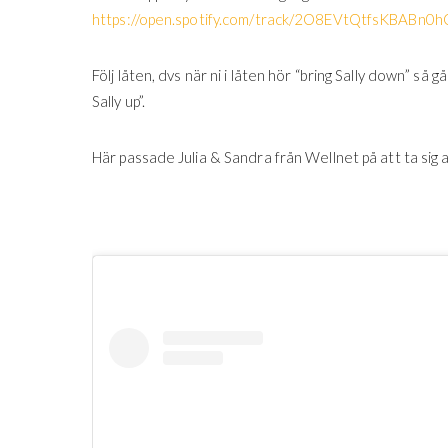
https://open.spotify.com/track/2O8EVtQtfsKBAB
Följ låten, dvs när ni i låten hör “bring Sally down” så gå
Sally up”.
Här passade Julia & Sandra från Wellnet på att ta si