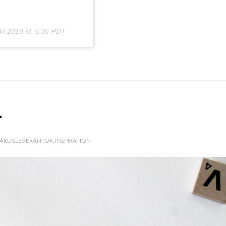
kt 2019 kl. 5:36 PDT
r
VÅRDSLEVERANTÖR
,
INSPIRATION