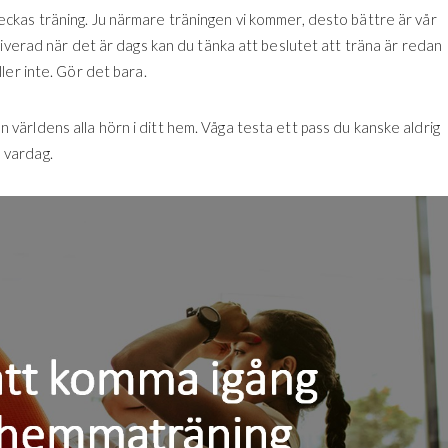
kas träning. Ju närmare träningen vi kommer, desto bättre är vår
tiverad när det är dags kan du tänka att beslutet att träna är redan
ler inte. Gör det bara.
från världens alla hörn i ditt hem. Våga testa ett pass du kanske aldrig
n vardag.