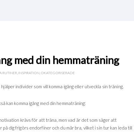
gång med din hemmaträning
 RUTINER
,
INSPIRATION
,
OKATEGORISERADE
älper individer som vill komma igång eller utveckla sin träning.
också kan komma igång med din hemmaträning:
 motivation krävs för att träna, men vad är det som säger att
 dig frigörs endorfiner och du mår bra, vilket i sin tur kan leda till