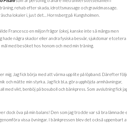
o Pisani
som är personlig tränare med universitetsexamen i
träning, rehab efter skada, idrottsmassage och gravidmassage.
fräscha lokaler i, just det… Hornsberg på Kungsholmen.
ällde Francesco en miljon frågor (okej, kanske inte så många men
 jag hade några skador eller andra fysiska besvär, sjukdomar etcetera
ör mål med besöket hos honom och med min träning.
 mig. Jag fick börja med att värma upp lite på löpband. Därefter föl
k och mätte min styrka. Jag fick bl.a. göra upphöjda armhävningar,
all med vikt, benböj på bosuboll och bänkpress. Som avslutning fick ja
över dock öva på min balans! Den som jag trodde var så bra lämnade 
t genomföra vissa övningar. I bänkpressen blev det också uppenbart a