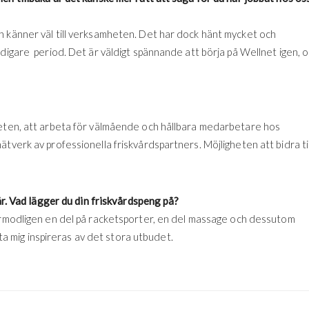
h känner väl till verksamheten. Det har dock hänt mycket och
digare period. Det är väldigt spännande att börja på Wellnet igen, 
heten, att arbeta för välmående och hållbara medarbetare hos
tverk av professionella friskvårdspartners. Möjligheten att bidra til
lär. Vad lägger du din friskvårdspeng på?
Förmodligen en del på racketsporter, en del massage och dessutom
låta mig inspireras av det stora utbudet.