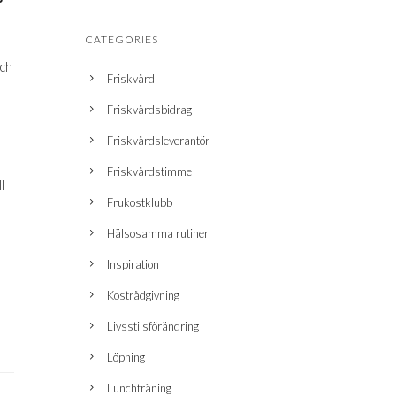
CATEGORIES
och
Friskvård
Friskvårdsbidrag
Friskvårdsleverantör
Friskvårdstimme
l
Frukostklubb
Hälsosamma rutiner
Inspiration
Kostrådgivning
Livsstilsförändring
Löpning
Lunchträning