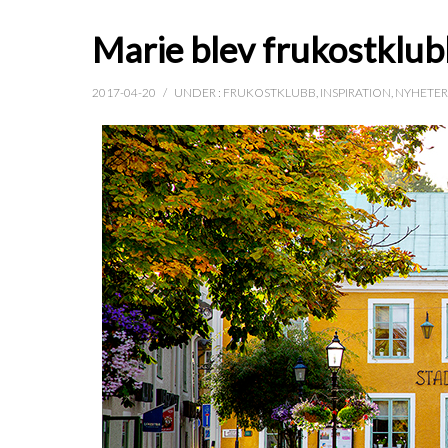
Marie blev frukostklub
2017-04-20
/
UNDER :
FRUKOSTKLUBB
,
INSPIRATION
,
NYHETER