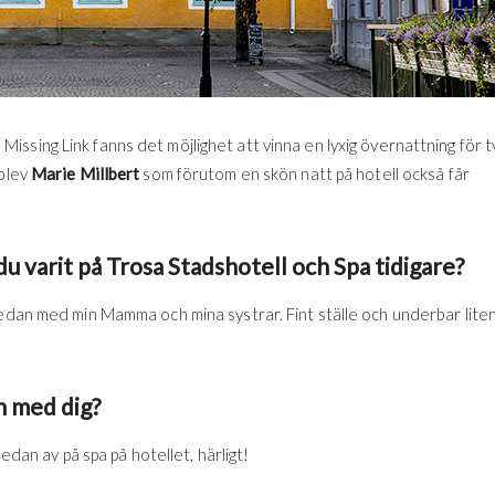
ssing Link fanns det möjlighet att vinna en lyxig övernattning för t
 blev
Marie Millbert
som förutom en skön natt på hotell också får
 du varit på Trosa Stadshotell och Spa tidigare?
sedan med min Mamma och mina systrar. Fint ställe och underbar lite
n med dig?
sedan av på spa på hotellet, härligt!