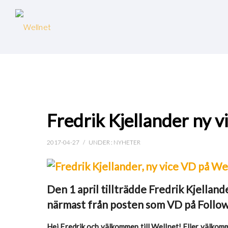
Fredrik Kjellander ny 
2017-04-27
/
UNDER :
NYHETER
Den 1 april tillträdde Fredrik Kjella
närmast från posten som VD på FollowIT
Hej Fredrik och välkommen till Wellnet! Eller välkomm