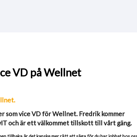
vice VD på Wellnet
nder som vice VD för Wellnet. Fredrik kommer
 och är ett välkommet tillskott till vårt gäng.
en tillbaka är det kanske mer rätt att säga för du har jobbat hos os