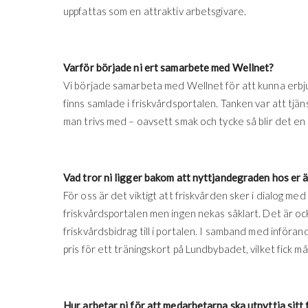
uppfattas som en attraktiv arbetsgivare.
Varför började ni ert samarbete med Wellnet?
Vi började samarbeta med Wellnet för att kunna erb
finns samlade i friskvårdsportalen. Tanken var att tjäns
man trivs med – oavsett smak och tycke så blir det en 
Vad tror ni ligger bakom att nyttjandegraden hos er 
För oss är det viktigt att friskvården sker i dialog med
friskvårdsportalen men ingen nekas såklart. Det är ock
friskvårdsbidrag till i portalen. I samband med införa
pris för ett träningskort på Lundbybadet, vilket fick m
Hur arbetar ni för att medarbetarna ska utnyttja sitt