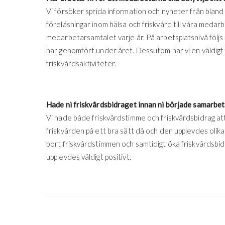
Vi försöker sprida information och nyheter från bland a
föreläsningar inom hälsa och friskvård till våra medar
medarbetarsamtalet varje år. På arbetsplatsnivå följs
har genomfört under året. Dessutom har vi en väldigt 
friskvårdsaktiviteter.
Hade ni friskvårdsbidraget innan ni började samarbe
Vi hade både friskvårdstimme och friskvårdsbidrag att 
friskvården på ett bra sätt då och den upplevdes olika 
bort friskvårdstimmen och samtidigt öka friskvårdsbidr
upplevdes väldigt positivt.