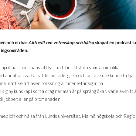
pen och nu har
Aktuellt om vetenskap och hälsa
skapat en podcast 
kningsområden.
pril, har man chans att lyssna till insiktsfulla samtal om olika
annat om varför vi blir mer allergiska och om vi skulle kunna få hjäl
kul att se att även forskning allt mer letar sig in på
sig ny kunskap i korta drag när man är på språng ökar. Varje avsnitt 
till jobbet eller på promenaden.
medicin och hälsa från Lunds universitet, Malmö högskola och Regio