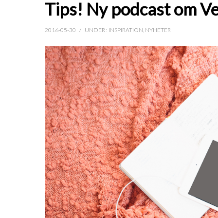
Tips! Ny podcast om V
2016-05-30
/
UNDER :
INSPIRATION
,
NYHETER