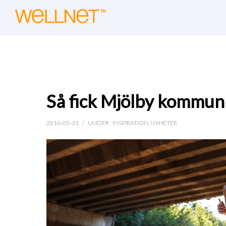
Så fick Mjölby kommun
2016-05-31
/
UNDER :
INSPIRATION
,
NYHETER