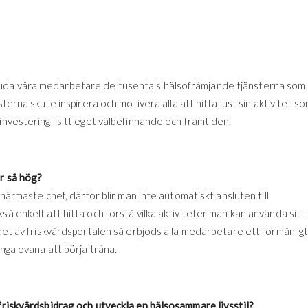
juda våra medarbetare de tusentals hälsofrämjande tjänsterna som
terna skulle inspirera och motivera alla att hitta just sin aktivitet s
investering i sitt eget välbefinnande och framtiden.
är så hög?
 närmaste chef, därför blir man inte automatiskt ansluten till
så enkelt att hitta och förstå vilka aktiviteter man kan använda sitt
ndet av friskvårdsportalen så erbjöds alla medarbetare ett förmånlig
ånga ovana att börja träna.
 friskvårdsbidrag och utveckla en hälsosammare livsstil?