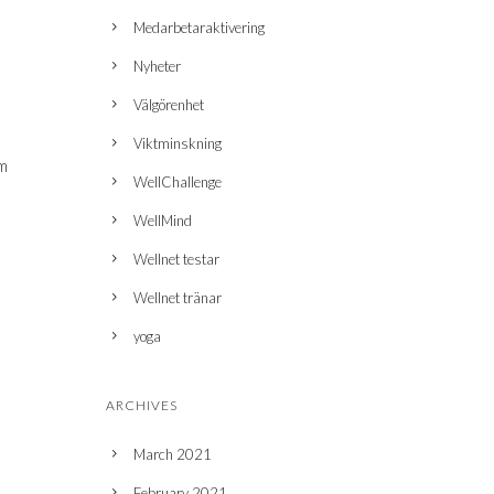
Medarbetaraktivering
Nyheter
Välgörenhet
Viktminskning
om
WellChallenge
WellMind
Wellnet testar
Wellnet tränar
yoga
t
ARCHIVES
March 2021
February 2021