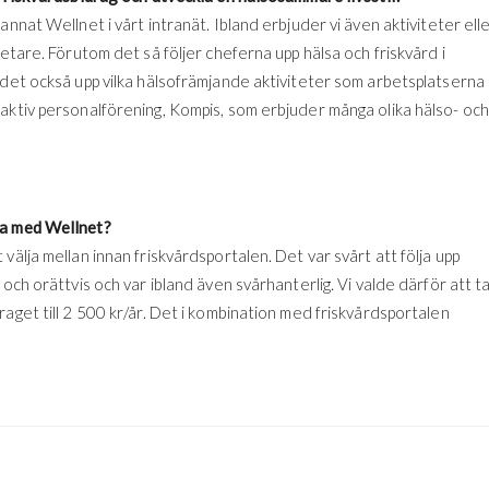
nnat Wellnet i vårt intranät. Ibland erbjuder vi även aktiviteter ell
betare. Förutom det så följer cheferna upp hälsa och friskvård i
 det också upp vilka hälsofrämjande aktiviteter som arbetsplatserna
aktiv personalförening, Kompis, som erbjuder många olika hälso- och
ta med Wellnet?
välja mellan innan friskvårdsportalen. Det var svårt att följa upp
och orättvis och var ibland även svårhanterlig. Vi valde därför att t
aget till 2 500 kr/år. Det i kombination med friskvårdsportalen