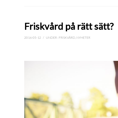
Friskvård på rätt sätt?
2016-05-12
/
UNDER :
FRISKVÅRD
,
NYHETER