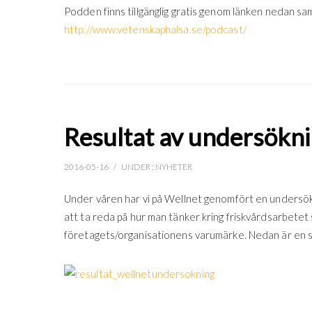
Podden finns tillgänglig gratis genom länken nedan s
http://www.vetenskaphalsa.se/podcast/
Resultat av undersökni
2016-05-16
/
UNDER :
NYHETER
Under våren har vi på Wellnet genomfört en undersökn
att ta reda på hur man tänker kring friskvårdsarbetet
företagets/organisationens varumärke. Nedan är en s