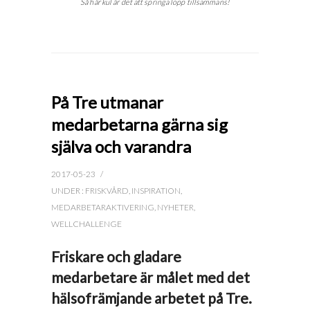
Så här kul är det att springa lopp tillsammans!
På Tre utmanar
medarbetarna gärna sig
själva och varandra
2017-05-23
/
UNDER :
FRISKVÅRD
,
INSPIRATION
,
MEDARBETARAKTIVERING
,
NYHETER
,
WELLCHALLENGE
Friskare och gladare
medarbetare är målet med det
hälsofrämjande arbetet på Tre.