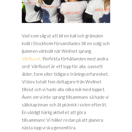
Vad som såg ut att bli en kall och gråmulen
kväll i Stockholm förvandlades till en solig och
ljummen vårkväll när Wellnet sprang
VårRuset
. Perfekta förhållanden med andra
ord! VårRuset är ett lopp för alla, oavsett
ålder, form eller tidigare träningserfarenhet.
Vi blev totalt fem deltagare från Wellnet
tillslut och vi hade alla olika mål med loppet.
Även om vi inte sprang tillsammans så hade vi
sällskap innan och åt picknick i solen efteråt.
En väldigt härlig aktivitet att göra
tillsammans! Vi håller redan på att planera
nästa lopp vi ska genomföra.