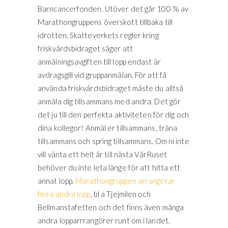
Barncancerfonden. Utöver det går 100 % av
Marathongruppens överskott tillbaka till
idrotten. Skatteverkets regler kring
friskvårdsbidraget säger att
anmälningsavgiften till lopp endast är
avdragsgill vid gruppanmälan. För att få
använda friskvårdsbidraget måste du alltså
anmäla dig tillsammans med andra. Det gör
det ju till den perfekta aktiviteten för dig och
dina kollegor! Anmäl er tillsammans, träna
tillsammans och spring tillsammans. Om ni inte
vill vänta ett helt år till nästa VårRuset
behöver du inte leta länge för att hitta ett
annat lopp.
Marathongruppen arrangerar
flera andra lopp
, bl a Tjejmilen och
Bellmanstafetten och det finns även många
andra lopparrrangörer runt om i landet.