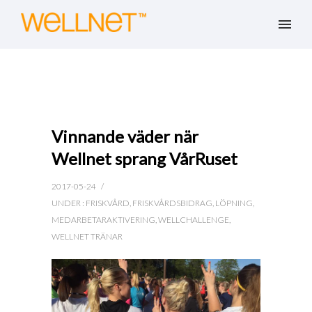
Vinnande väder när
Wellnet sprang VårRuset
2017-05-24
/
UNDER :
FRISKVÅRD
,
FRISKVÅRDSBIDRAG
,
LÖPNING
,
MEDARBETARAKTIVERING
,
WELLCHALLENGE
,
WELLNET TRÄNAR