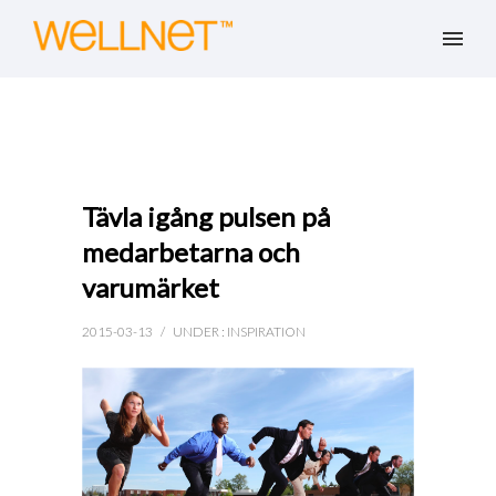
Tävla igång pulsen på
medarbetarna och
varumärket
2015-03-13
/
UNDER :
INSPIRATION