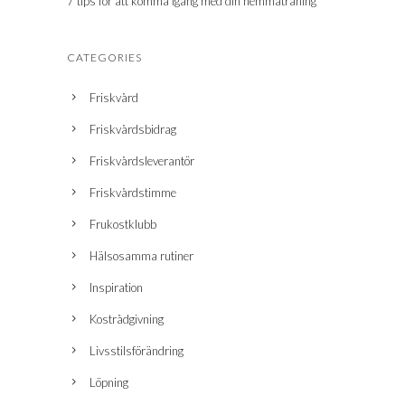
7 tips för att komma igång med din hemmaträning
CATEGORIES
Friskvård
Friskvårdsbidrag
Friskvårdsleverantör
Friskvårdstimme
Frukostklubb
Hälsosamma rutiner
Inspiration
Kostrådgivning
Livsstilsförändring
Löpning