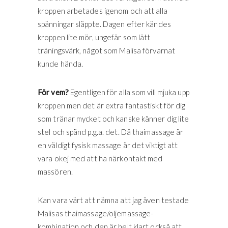
kroppen arbetades igenom och att alla
spänningar släppte. Dagen efter kändes
kroppen lite mör, ungefär som lätt
träningsvärk, något som Malisa förvarnat
kunde hända.
För vem?
Egentligen för alla som vill mjuka upp
kroppen men det är extra fantastiskt för dig
som tränar mycket och kanske känner dig lite
stel och spänd p.g.a. det. Då thaimassage är
en väldigt fysisk massage är det viktigt att
vara okej med att ha närkontakt med
massören.
Kan vara värt att nämna att jag även testade
Malisas thaimassage/oljemassage-
kombination och den är helt klart också att