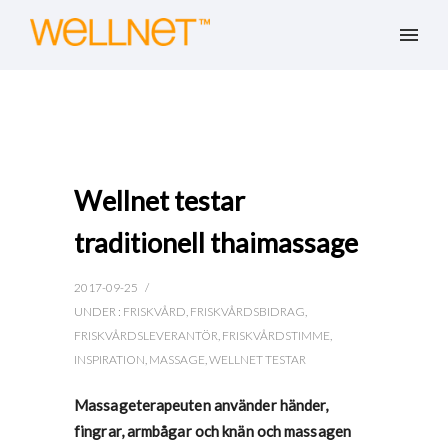
Wellnet testar
traditionell thaimassage
2017-09-25
/
UNDER :
FRISKVÅRD
,
FRISKVÅRDSBIDRAG
,
FRISKVÅRDSLEVERANTÖR
,
FRISKVÅRDSTIMME
,
INSPIRATION
,
MASSAGE
,
WELLNET TESTAR
Massageterapeuten använder händer,
fingrar, armbågar och knän och massagen