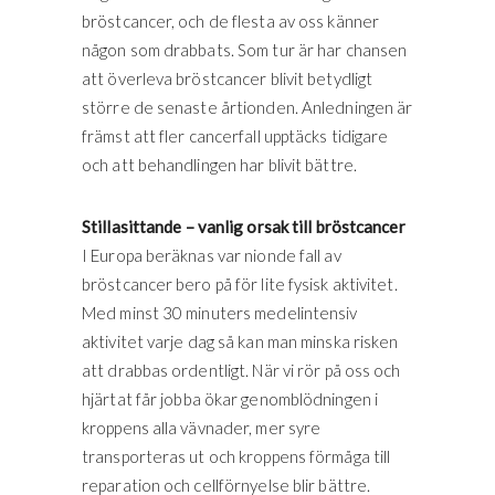
bröstcancer, och de flesta av oss känner
någon som drabbats. Som tur är har chansen
att överleva bröstcancer blivit betydligt
större de senaste årtionden. Anledningen är
främst att fler cancerfall upptäcks tidigare
och att behandlingen har blivit bättre.
Stillasittande – vanlig orsak till bröstcancer
I Europa beräknas var nionde fall av
bröstcancer bero på för lite fysisk aktivitet.
Med minst 30 minuters medelintensiv
aktivitet varje dag så kan man minska risken
att drabbas ordentligt. När vi rör på oss och
hjärtat får jobba ökar genomblödningen i
kroppens alla vävnader, mer syre
transporteras ut och kroppens förmåga till
reparation och cellförnyelse blir bättre.