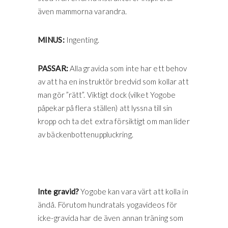
även mammorna varandra.
MINUS:
Ingenting.
PASSAR:
Alla gravida som inte har ett behov
av att ha en instruktör bredvid som kollar att
man gör ”rätt”. Viktigt dock (vilket Yogobe
påpekar på flera ställen) att lyssna till sin
kropp och ta det extra försiktigt om man lider
av bäckenbottenuppluckring.
Inte gravid?
Yogobe kan vara värt att kolla in
ändå. Förutom hundratals yogavideos för
icke-gravida har de även annan träning som