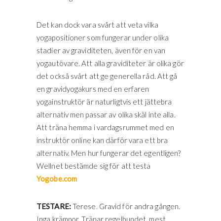
Det kan dock vara svårt att veta vilka
yogapositioner som fungerar under olika
stadier av graviditeten, även för en van
yogautövare. Att alla graviditeter är olika gör
det också svårt att ge generella råd. Att gå
en gravidyogakurs med en erfaren
yogainstruktör är naturligtvis ett jättebra
alternativ men passar av olika skäl inte alla.
Att träna hemma i vardagsrummet med en
instruktör online kan därför vara ett bra
alternativ. Men hur fungerar det egentligen?
Wellnet bestämde sig för att testa
Yogobe.com
TESTARE:
Terese. Gravid för andra gången.
Inga krämpor. Tränar regelbundet, mest