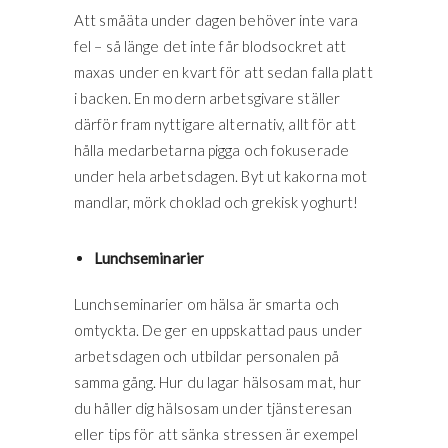
Att småäta under dagen behöver inte vara
fel – så länge det inte får blodsockret att
maxas under en kvart för att sedan falla platt
i backen. En modern arbetsgivare ställer
därför fram nyttigare alternativ, allt för att
hålla medarbetarna pigga och fokuserade
under hela arbetsdagen. Byt ut kakorna mot
mandlar, mörk choklad och grekisk yoghurt!
Lunchseminarier
Lunchseminarier om hälsa är smarta och
omtyckta. De ger en uppskattad paus under
arbetsdagen och utbildar personalen på
samma gång. Hur du lagar hälsosam mat, hur
du håller dig hälsosam under tjänsteresan
eller tips för att sänka stressen är exempel