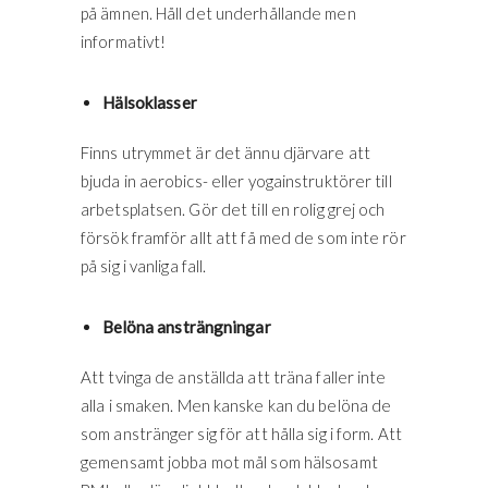
på ämnen. Håll det underhållande men
informativt!
Hälsoklasser
Finns utrymmet är det ännu djärvare att
bjuda in aerobics- eller yogainstruktörer till
arbetsplatsen. Gör det till en rolig grej och
försök framför allt att få med de som inte rör
på sig i vanliga fall.
Belöna ansträngningar
Att tvinga de anställda att träna faller inte
alla i smaken. Men kanske kan du belöna de
som anstränger sig för att hålla sig i form. Att
gemensamt jobba mot mål som hälsosamt