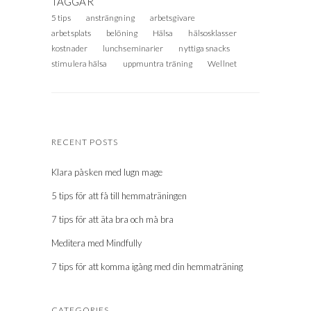
5 tips
ansträngning
arbetsgivare
arbetsplats
belöning
Hälsa
hälsosklasser
kostnader
lunchseminarier
nyttiga snacks
stimulera hälsa
uppmuntra träning
Wellnet
RECENT POSTS
Klara påsken med lugn mage
5 tips för att få till hemmaträningen
7 tips för att äta bra och må bra
Meditera med Mindfully
7 tips för att komma igång med din hemmaträning
CATEGORIES