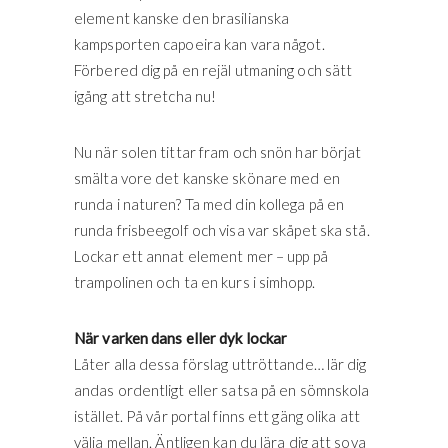
element kanske den brasilianska
kampsporten capoeira kan vara något.
Förbered dig på en rejäl utmaning och sätt
igång att stretcha nu!
Nu när solen tittar fram och snön har börjat
smälta vore det kanske skönare med en
runda i naturen? Ta med din kollega på en
runda frisbeegolf och visa var skåpet ska stå.
Lockar ett annat element mer – upp på
trampolinen och ta en kurs i simhopp.
När varken dans eller dyk lockar
Låter alla dessa förslag uttröttande… lär dig
andas ordentligt eller satsa på en sömnskola
istället. På vår portal finns ett gäng olika att
välja mellan. Äntligen kan du lära dig att sova