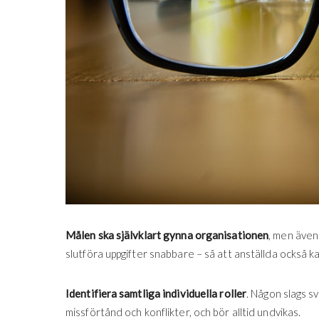
Målen ska självklart gynna organisationen
, men även
slutföra uppgifter snabbare – så att anställda också k
Identifiera samtliga individuella roller
. Någon slags sv
missförtånd och konflikter, och bör alltid undvikas.