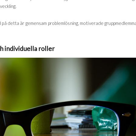
veckling.
l på detta är gemensam problemlösning, motiverade gruppmedlemm
 individuella roller