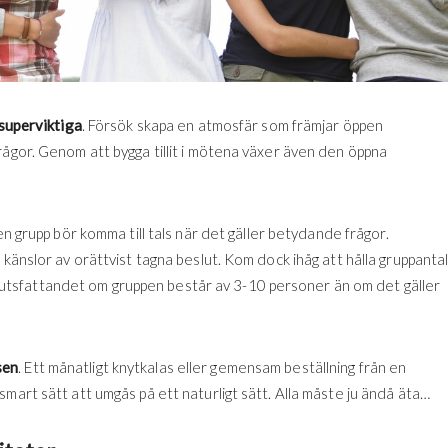
 superviktiga
. Försök skapa en atmosfär som främjar öppen
rågor. Genom att bygga tillit i mötena växer även den öppna
i en grupp bör komma till tals när det gäller betydande frågor.
 känslor av orättvist tagna beslut. Kom dock ihåg att hålla gruppanta
 beslutsfattandet om gruppen består av 3-10 personer än om det gäller
sen
. Ett månatligt knytkalas eller gemensam beställning från en
mart sätt att umgås på ett naturligt sätt. Alla måste ju ändå äta…