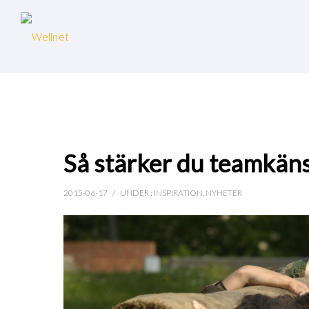
Så stärker du teamkäns
2015-06-17
/
UNDER :
INSPIRATION
,
NYHETER