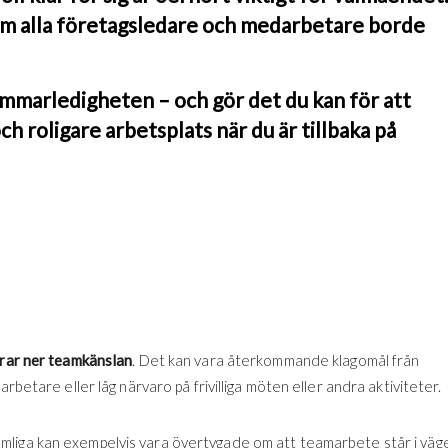
m alla
företagsledare och medarbetare borde
mmarledigheten – och gör det du kan för att
h roligare arbetsplats när du är tillbaka på
drar ner teamkänslan
. Det kan vara återkommande klagomål från
rbetare eller låg närvaro på frivilliga möten eller andra aktiviteter.
omliga kan exempelvis vara övertygade om att teamarbete står i väg