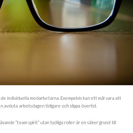
 de individuella medarbetarna. Exempelvis kan ett mål vara att
an avsluta arbetsdagen tidigare och slippa övertid.
ävande “team spirit” utan tydliga roller är en säker grund till