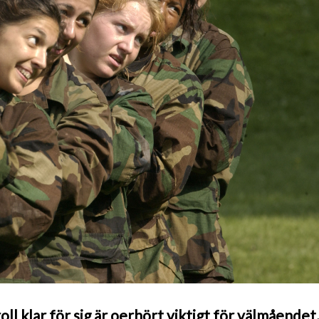
oll klar för sig är oerhört viktigt för välmåendet