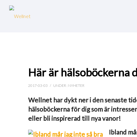
Här är hälsoböckerna du
2017-03-03
/
UNDER :
NYHETER
Wellnet har dykt ner i den senaste ti
hälsoböckerna för dig som är intressera
eller bli inspirerad till nya vanor!
Ibland mår