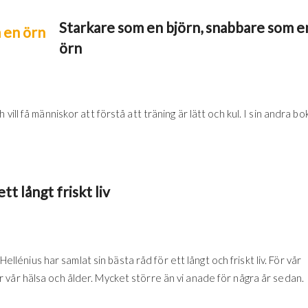
Starkare som en björn, snabbare som e
örn
ill få människor att förstå att träning är lätt och kul. I sin andra bo
tt långt friskt liv
Hellénius har samlat sin bästa råd för ett långt och friskt liv. För vår
 för vår hälsa och ålder. Mycket större än vi anade för några år sedan.