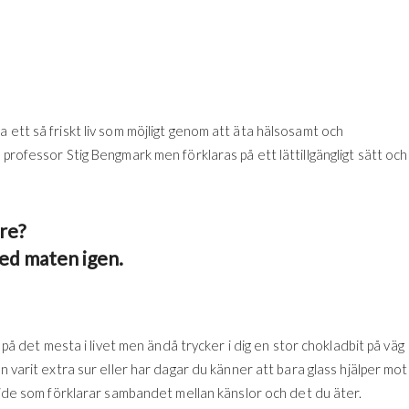
 ett så friskt liv som möjligt genom att äta hälsosamt och
professor Stig Bengmark men förklaras på ett lättillgängligt sätt och
re?
med maten igen.
 på det mesta i livet men ändå trycker i dig en stor chokladbit på väg
 varit extra sur eller har dagar du känner att bara glass hjälper mot
uide som förklarar sambandet mellan känslor och det du äter.