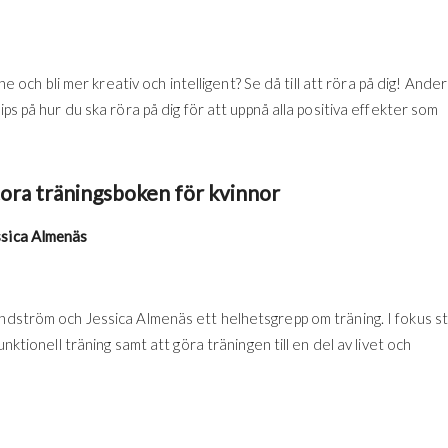
ne och bli mer kreativ och intelligent? Se då till att röra på dig! Ande
ps på hur du ska röra på dig för att uppnå alla positiva effekter som
ora träningsboken för kvinnor
ssica Almenäs
andström och Jessica Almenäs ett helhetsgrepp om träning. I fokus s
nktionell träning samt att göra träningen till en del av livet och