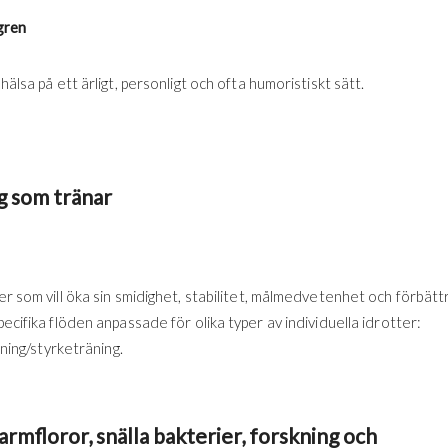
gren
hälsa på ett ärligt, personligt och ofta humoristiskt sätt.
g som tränar
er som vill öka sin smidighet, stabilitet, målmedvetenhet och förbätt
pecifika flöden anpassade för olika typer av individuella idrotter:
äning/styrketräning.
rmfloror, snälla bakterier, forskning och