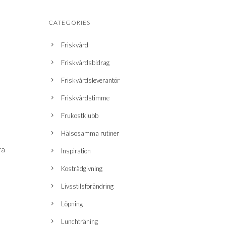
CATEGORIES
Friskvård
Friskvårdsbidrag
Friskvårdsleverantör
Friskvårdstimme
Frukostklubb
Hälsosamma rutiner
ra
Inspiration
Kostrådgivning
Livsstilsförändring
Löpning
Lunchträning