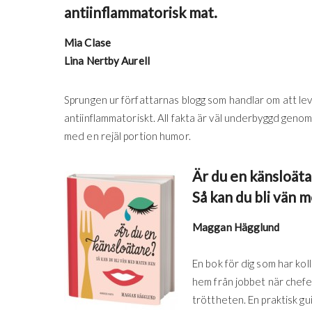
antiinflammatorisk mat.
Mia Clase
Lina Nertby Aurell
Sprungen ur författarnas blogg som handlar om att leva
antiinflammatoriskt. All fakta är väl underbyggd genom 
med en rejäl portion humor.
Är du en känsloäta
Så kan du bli vän 
Maggan Hägglund
En bok för dig som har koll
hem från jobbet när chefen
tröttheten. En praktisk g