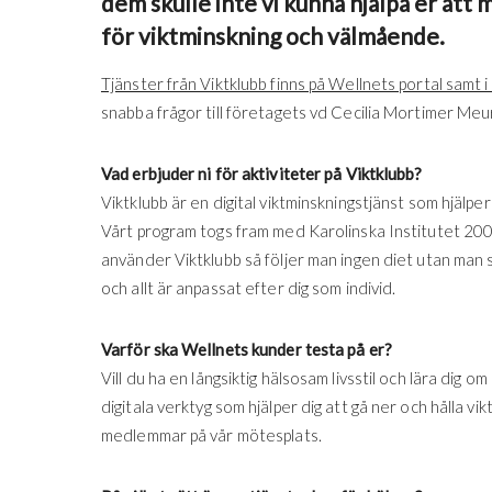
dem skulle inte vi kunna hjälpa er att m
för viktminskning och välmående.
Tjänster från Viktklubb finns på Wellnets portal samt
snabba frågor till företagets vd Cecilia Mortimer Meurl
Vad erbjuder ni för aktiviteter på Viktklubb?
Viktklubb är en digital viktminskningstjänst som hjälp
Vårt program togs fram med Karolinska Institutet 2
använder Viktklubb så följer man ingen diet utan man s
och allt är anpassat efter dig som individ.
Varför ska Wellnets kunder testa på er?
Vill du ha en långsiktig hälsosam livsstil och lära dig 
digitala verktyg som hjälper dig att gå ner och hålla 
medlemmar på vår mötesplats.