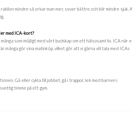
trakilon mindre så orkar man mer, sover bättre och blir mindre sjuk. 
ig.
nder med ICA-kort?
l så många som möjligt med vårt budskap om ett hälsosamt liv. ICA når 
många gör sina matinköp, vilket gör att vi gärna vill tala med ICAs
onen. Gå eller cykla till jobbet, gå i trappor, lek med barnen i
 svettig timme på ett gym.