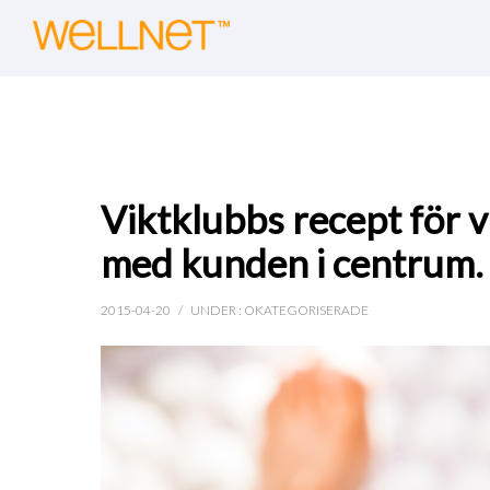
Viktklubbs recept för 
med kunden i centrum.
2015-04-20
/
UNDER :
OKATEGORISERADE