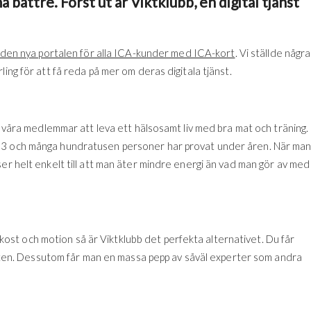
å bättre. Först ut är Viktklubb, en digital tjänst
 i den nya portalen för alla ICA-kunder med ICA-kort
. Vi ställde några
ing för att få reda på mer om deras digitala tjänst.
er våra medlemmar att leva ett hälsosamt liv med bra mat och träning.
003 och många hundratusen personer har provat under åren. När ma
er helt enkelt till att man äter mindre energi än vad man gör av med
om kost och motion så är Viktklubb det perfekta alternativet. Du får
vikten. Dessutom får man en massa pepp av såväl experter som andra