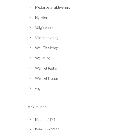
Medarbetaraktivering
Nyheter
Välgörenhet
Viktminskning
WellChallenge
WellMind
n
Wellnet testar
Wellnet tränar
yoga
ARCHIVES
March 2021
February 2021