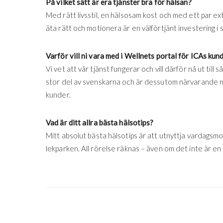
På vilket sätt är era tjänster bra för hälsan?
Med rätt livsstil, en hälsosam kost och med ett par ex
äta rätt och motionera är en välförtjänt investering i s
Varför vill ni vara med i Wellnets portal för ICAs ku
Vi vet att vår tjänst fungerar och vill därför nå ut til
stor del av svenskarna och är dessutom närvarande när 
kunder.
Vad är ditt allra bästa hälsotips?
Mitt absolut bästa hälsotips är att utnyttja vardagsmoti
lekparken. All rörelse räknas – även om det inte är en