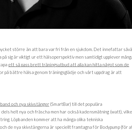
cket större än att bara var fri från en sjukdom. Det innefattar såvä
a på sig är viktigt ur ett hälsoperspektiv men samtidigt upplever mång
skapa
ett så pass brett träningsutbud att alla kan hitta något som de
tror på bättre hälsa genom träningsglädje och vårt uppdrag är att
arband och nya skivstänger
(SmartBar) till det populära
dels helt nya och fräscha men har också kadensmätning (watt), vilk
ättring. Löpbanden kommer att ha många olika tekniska
, och de nya skivstängerna är speciellt framtagna för Bodypump (för a