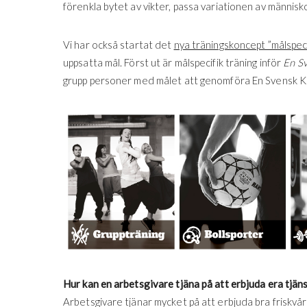
förenkla bytet av vikter, passa variationen av människ
Vi har också startat det
nya träningskoncept ”målspeci
uppsatta mål. Först ut är målspecifik träning inför
En Sv
grupp personer med målet att genomföra En Svensk Kl
Hur kan en arbetsgivare tjäna på att erbjuda era tjänst
Arbetsgivare tjänar mycket på att erbjuda bra friskvå