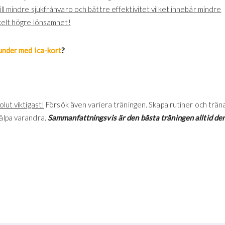
ill mindre sjukfrånvaro och bättre effektivitet vilket innebär mindre
nkelt högre lönsamhet!
under med Ica-kort
?
lut viktigast!
Försök även variera träningen. Skapa rutiner och trän
jälpa varandra.
Sammanfattningsvis är den bästa träningen alltid de