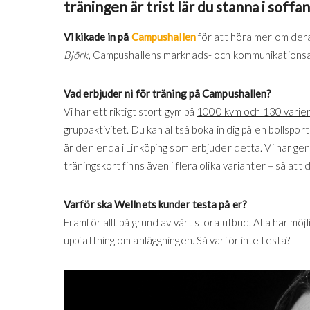
träningen är trist lär du stanna i soffan
Vi kikade in på
Campushallen
för att höra mer om deras
Björk
, Campushallens marknads- och kommunikationsan
Vad erbjuder ni för träning på Campushallen?
Vi har ett riktigt stort gym på
1000 kvm och 130 varier
gruppaktivitet. Du kan alltså boka in dig på en bollsp
är den enda i Linköping som erbjuder detta. Vi har g
träningskort finns även i flera olika varianter – så att
Varför ska Wellnets kunder testa på er?
Framför allt på grund av vårt stora utbud. Alla har möj
uppfattning om anläggningen. Så varför inte testa?