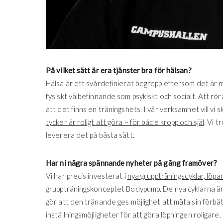
På vilket sätt är era tjänster bra för hälsan?
Hälsa är ett svårdefinierat begrepp eftersom det är my
fysiskt välbefinnande som psykiskt och socialt. Att rör
att det finns en träningshets. I vår verksamhet vill vi 
tycker är roligt att göra – för både kropp och själ
. Vi 
leverera det på bästa sätt.
Har ni några spännande nyheter på gång framöver?
Vi har precis investerat i
nya gruppträningscyklar, löp
gruppträningskonceptet Bodypump. De nya cyklarna är 
gör att den tränande ges möjlighet att mäta sin förb
inställningsmöjligheter för att göra löpningen roligare