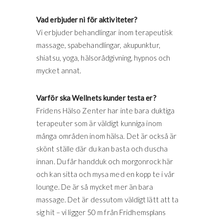
Vad erbjuder ni för aktiviteter?
Vi erbjuder behandlingar inom terapeutisk
massage, spabehandlingar, akupunktur,
shiatsu, yoga, hälsorådgivning, hypnos och
mycket annat.
Varför ska Wellnets kunder testa er?
Fridens Hälso Zenter har inte bara duktiga
terapeuter som är väldigt kunniga inom
många områden inom hälsa. Det är också är
skönt ställe där du kan basta och duscha
innan. Du får handduk och morgonrock här
och kan sitta och mysa med en kopp te i vår
lounge. De är så mycket mer än bara
massage. Det är dessutom väldigt lätt att ta
sig hit – vi ligger 50 m från Fridhemsplans