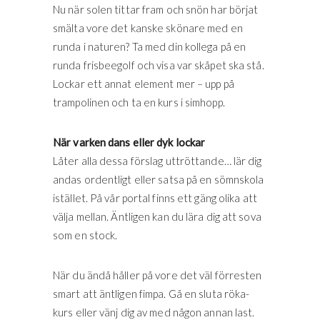
Nu när solen tittar fram och snön har börjat
smälta vore det kanske skönare med en
runda i naturen? Ta med din kollega på en
runda frisbeegolf och visa var skåpet ska stå.
Lockar ett annat element mer – upp på
trampolinen och ta en kurs i simhopp.
När varken dans eller dyk lockar
Låter alla dessa förslag uttröttande… lär dig
andas ordentligt eller satsa på en sömnskola
istället. På vår portal finns ett gäng olika att
välja mellan. Äntligen kan du lära dig att sova
som en stock.
När du ändå håller på vore det väl förresten
smart att äntligen fimpa. Gå en sluta röka-
kurs eller vänj dig av med någon annan last.