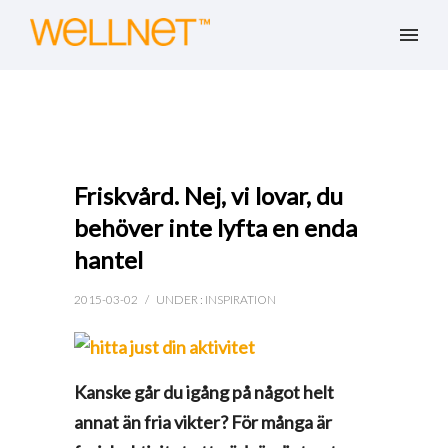
Friskvård. Nej, vi lovar, du
behöver inte lyfta en enda
hantel
2015-03-02
/
UNDER :
INSPIRATION
Kanske går du igång på något helt
annat än fria vikter? För många är