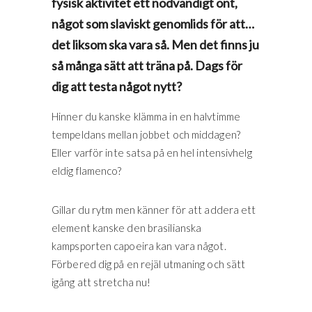
fysisk aktivitet ett nödvändigt ont,
något som slaviskt genomlids för att…
det liksom ska vara så. Men det finns ju
så många sätt att träna på. Dags för
dig att testa något nytt?
Hinner du kanske klämma in en halvtimme
tempeldans mellan jobbet och middagen?
Eller varför inte satsa på en hel intensivhelg
eldig flamenco?
Gillar du rytm men känner för att addera ett
element kanske den brasilianska
kampsporten capoeira kan vara något.
Förbered dig på en rejäl utmaning och sätt
igång att stretcha nu!