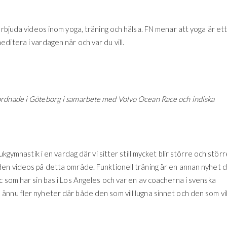
erbjuda videos inom yoga, träning och hälsa. FN menar att yoga är et
ditera i vardagen när och var du vill.
rdnade i Göteborg i samarbete med Volvo Ocean Race och indiska
ukgymnastik i en vardag där vi sitter still mycket blir större och störr
den videos på detta område. Funktionell träning är en annan nyhet 
c som har sin bas i Los Angeles och var en av coacherna i svenska
nnu fler nyheter där både den som vill lugna sinnet och den som vil