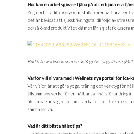
Hur kan en arbetsgivare tjäna på att erbjuda era tjänst
Yoga och meditation gör anställda mer hållbara i en h
det är bevisat att sjukskrivningstal till följd av str
också ökad produktivitet då man lär sig att fokusera 
Bild från workshop som en av Yogobes yogalärare (Milla 
Varför vill ni vara med i Wellnets nya portal för Ica-
Vår vision är att göra yoga, träning och verktyg för hå
tillsammans verka för en hållbar samhällsförändring ini
åldrarna kan vi gemensamt verka för en starkare och me
samhällsnivå.
Vad är ditt bästa hälsotips?
Jag inleder varje dag med att dricka en kopp varmt vat