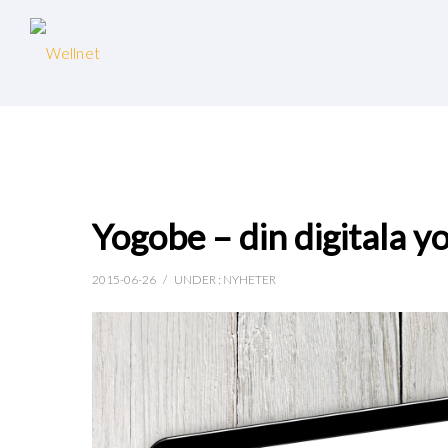
Yogobe – din digitala y
2015-06-26
/
UNDER :
NYHETER