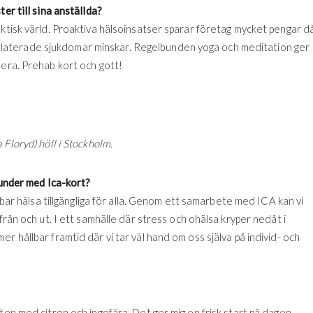
er till sina anställda?
ektisk värld. Proaktiva hälsoinsatser sparar företag mycket pengar d
essrelaterade sjukdomar minskar. Regelbunden yoga och meditation ger
mera. Prehab kort och gott!
Floryd) höll i Stockholm.
kunder med Ica-kort?
llbar hälsa tillgängliga för alla. Genom ett samarbete med ICA kan vi
från och ut. I ett samhälle där stress och ohälsa kryper nedåt i
r hållbar framtid där vi tar väl hand om oss själva på individ- och
ten med citron och ingefära. Det ger mig en frisk start på dagen.