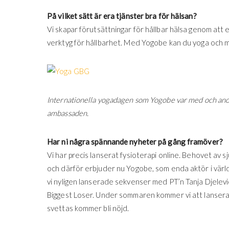
På vilket sätt är era tjänster bra för hälsan?
Vi skapar förutsättningar för hållbar hälsa genom att 
verktyg för hållbarhet. Med Yogobe kan du yoga och me
Internationella yogadagen som Yogobe var med och ano
ambassaden.
Har ni några spännande nyheter på gång framöver?
Vi har precis lanserat fysioterapi online. Behovet av sj
och därför erbjuder nu Yogobe, som enda aktör i värl
vi nyligen lanserade sekvenser med PT’n Tanja Djelevi
Biggest Loser. Under sommaren kommer vi att lansera ä
svettas kommer bli nöjd.