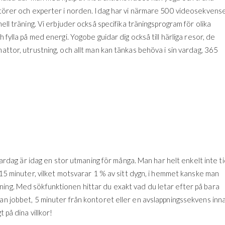
uktörer och experter i norden. Idag har vi närmare 500 videosekvens
nell träning. Vi erbjuder också specifika träningsprogram för olika
 fylla på med energi. Yogobe guidar dig också till härliga resor, de
mattor, utrustning, och allt man kan tänkas behöva i sin vardag, 365
 vardag är idag en stor utmaning för många. Man har helt enkelt inte t
n 15 minuter, vilket motsvarar 1 % av sitt dygn, i hemmet kanske man
ning. Med sökfunktionen hittar du exakt vad du letar efter på bara
nan jobbet, 5 minuter från kontoret eller en avslappningssekvens inn
 på dina villkor!