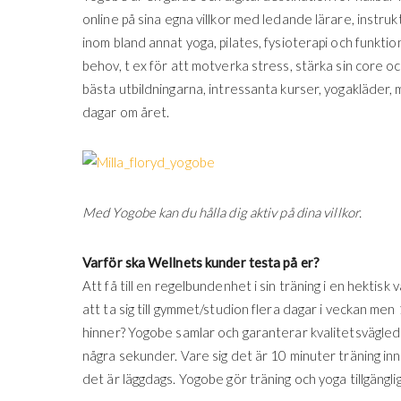
online på sina egna villkor med ledande lärare, instr
inom bland annat yoga, pilates, fysioterapi och funktio
behov, t ex för att motverka stress, stärka sin core och
bästa utbildningarna, intressanta kurser, yogakläder, 
dagar om året.
Med Yogobe kan du hålla dig aktiv på dina villkor.
Varför ska Wellnets kunder testa på er?
Att få till en regelbundenhet i sin träning i en hektisk
att ta sig till gymmet/studion flera dagar i veckan me
hinner? Yogobe samlar och garanterar kvalitetsvägled
några sekunder. Vare sig det är 10 minuter träning in
det är läggdags. Yogobe gör träning och yoga tillgängligt