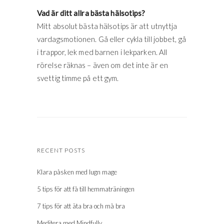
Vad är ditt allra bästa hälsotips?
Mitt absolut bästa hälsotips är att utnyttja
vardagsmotionen. Gå eller cykla till jobbet, gå
i trappor, lek med barnen i lekparken. All
rörelse räknas – även om det inte är en
svettig timme på ett gym.
RECENT POSTS
Klara påsken med lugn mage
5 tips för att få till hemmaträningen
7 tips för att äta bra och må bra
Meditera med Mindfully