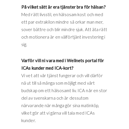
På vilket sätt är era tjänster bra för hälsan?
Med rätt livsstil, en hälsosam kost och med
ett par extrakilon mindre så orkar man mer,
sover bättre och blir mindre sjuk. Att äta rätt
och motionera är en välförtjänt investering i
sig.
Varför vill ni vara med i Wellnets portal för
ICAs kunder med ICA-kort?
Vi vet att vår tjänst fungerar och vill därför
nå ut till så många som möjligt med vårt
budskap om ett hälsosamt liv. ICA når en stor
del av svenskarna och är dessutom
närvarande när många gör sina matinköp,
vilket gör att vi gärna vill tala med ICAs
kunder.