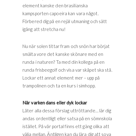
element kanske den brasilianska
kampsporten capoeira kan vara något.
Förbered dig på en rejäl utmaning och sätt
igång att stretcha nu!
Nu när solen tittar fram och snön har börjat
smälta vore det kanske skönare med en
runda i naturen? Ta med din kollega på en
runda frisbeegolf och visa var skåpet ska stå.
Lockar ett annat element mer – upp på
trampolinen och ta en kurs i simhopp.
När varken dans eller dyk lockar
Låter alla dessa förslag uttröttande… lär dig
andas ordentligt eller satsa på en sömnskola
istället. På vår portal finns ett gäng olika att
välja mellan. Äntligen kan du lära dig att sova